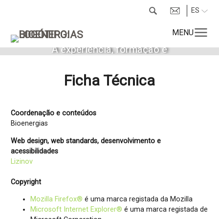
ES
MENU
A experiência, formação e
qualificação dos nossos técnicos
garantem uma resposta eficaz às
Ficha Técnica
necessidades de cada cliente, com
independência e confidencialidade
Coordenação e conteúdos
Bioenergias
Web design, web standards, desenvolvimento e
acessibilidades
Lizinov
Copyright
Mozilla Firefox®
é uma marca registada da Mozilla
Microsoft Internet Explorer®
é uma marca registada de